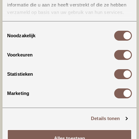
informatie die u aan ze heeft verstrekt of die ze hebben
verzameld op basis van uw gebruik van hun services.
Toestemmingsselectie
Noodzakelijk
Safari animals
€ 24,99
Voorkeuren
BEKIJKEN
Statistieken
Marketing
Details tonen
Alles toestaan