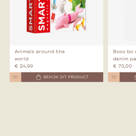
Animals around the
Booo bo 
world
denim p
€ 24,99
€ 70,00
BEKIJK DIT PRODUCT