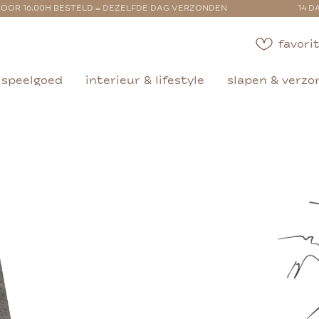
OOR 16.00H BESTELD = DEZELFDE DAG VERZONDEN
14 D
favorit
speelgoed
interieur & lifestyle
slapen & verzo