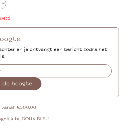
aad
hoogte
achter en je ontvangt een bericht zodra het
is.
p de hoogte
g vanaf €500,00
gelijk bij DOUX BLEU