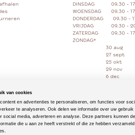
afhalen
DINSDAG
09.30 - 1
des
WOENSDAG
09.30 - 1
ourneren
DONDERDAG
09.30 - 
VRIJDAG
09.30 - 2
ZATERDAG
09.30 - 1
ZONDAG*
30 aug
27 sept
25 okt
29 nov
6 dec
13 dec
20 dec
ik van cookies
27 dec
ontent en advertenties te personaliseren, om functies voor soci
erkeer te analyseren. Ook delen we informatie over uw gebruik
or social media, adverteren en analyse. Deze partners kunnen 
ormatie die u aan ze heeft verstrekt of die ze hebben verzameld
es.