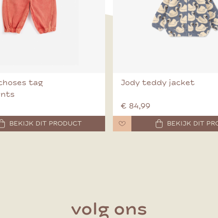
choses tag
Jody teddy jacket
ants
€ 84,99
BEKIJK DIT PRODUCT
BEKIJK DIT P
volg ons