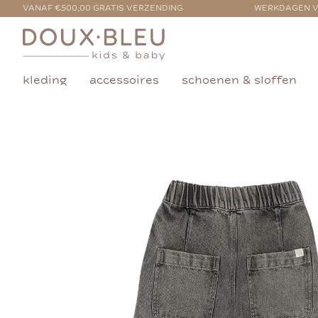
VANAF €500,00 GRATIS VERZENDING
WERKDAGEN V
kleding
accessoires
schoenen & sloffen