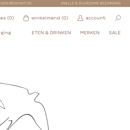
AGEN BEDENKTIJD
SNELLE & DUURZAME BEZORGING
es (0)
winkelmand (0)
account
rging
ETEN & DRINKEN
MERKEN
SALE