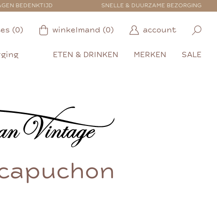
AGEN BEDENKTIJD
SNELLE & DUURZAME BEZORGING
es (0)
winkelmand (0)
account
rging
ETEN & DRINKEN
MERKEN
SALE
 capuchon