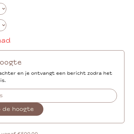
aad
hoogte
achter en je ontvangt een bericht zodra het
is.
p de hoogte