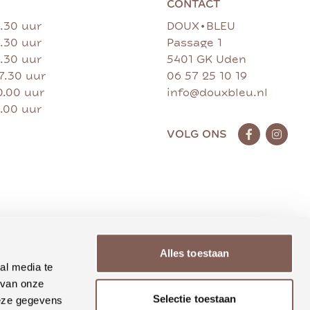
CONTACT
•
7.30 uur
DOUX
BLEU
7.30 uur
Passage 1
7.30 uur
5401 GK Uden
17.30 uur
06 57 25 10 19
0.00 uur
info@douxbleu.nl
7.00 uur
VOLG ONS
Alles toestaan
al media te
 van onze
Selectie toestaan
deze gegevens