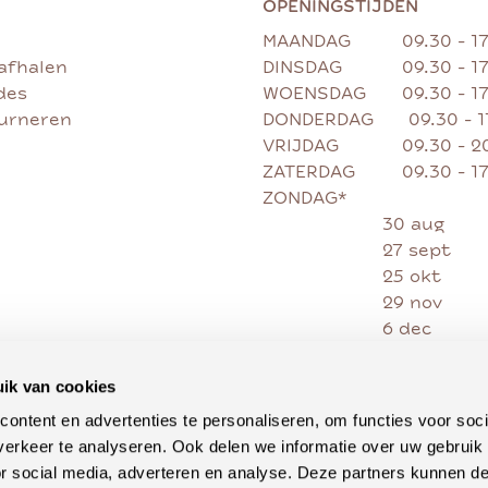
OPENINGSTIJDEN
MAANDAG
09.30 - 1
afhalen
DINSDAG
09.30 - 1
des
WOENSDAG
09.30 - 1
ourneren
DONDERDAG
09.30 - 
VRIJDAG
09.30 - 2
ZATERDAG
09.30 - 1
ZONDAG*
30 aug
27 sept
25 okt
29 nov
6 dec
13 dec
20 dec
ik van cookies
27 dec
ontent en advertenties te personaliseren, om functies voor soci
erkeer te analyseren. Ook delen we informatie over uw gebruik
or social media, adverteren en analyse. Deze partners kunnen 