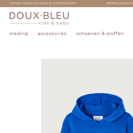
VANAF €500,00 GRATIS VERZENDING
WERKDAGEN V
kleding
accessoires
schoenen & sloffen