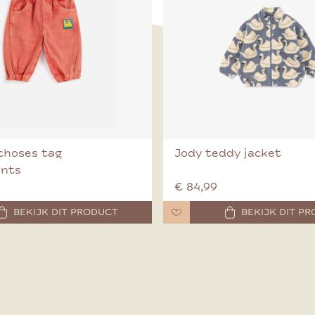
choses tag
Jody teddy jacket
ants
€ 84,99
BEKIJK DIT PRODUCT
BEKIJK DIT P