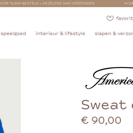
OOR 16.00H BESTELD = DEZELFDE DAG VERZONDEN
14 D
favorit
speelgoed
interieur & lifestyle
slapen & verzo
Sweat
€ 90,00