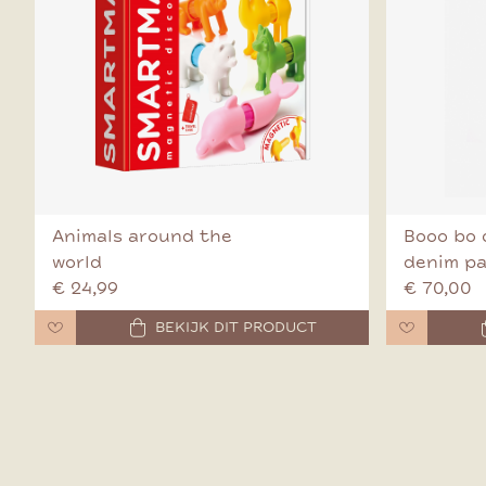
Animals around the
Booo bo 
world
denim p
€ 24,99
€ 70,00
BEKIJK DIT PRODUCT