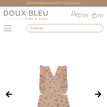
VOOR 16:00 BESTELD = VANDAAG VERZONDEN
VANAF €500,00 GRATIS VERZENDING
(0)
(0)