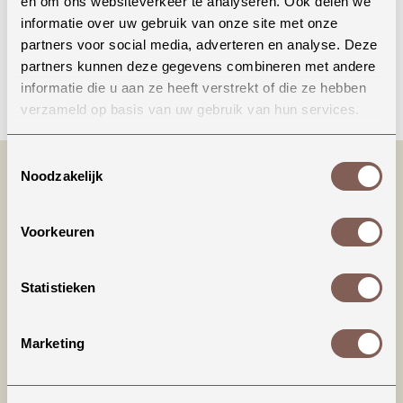
en om ons websiteverkeer te analyseren. Ook delen we
informatie over uw gebruik van onze site met onze
partners voor social media, adverteren en analyse. Deze
partners kunnen deze gegevens combineren met andere
Bellen
informatie die u aan ze heeft verstrekt of die ze hebben
verzameld op basis van uw gebruik van hun services.
Toestemmingsselectie
Noodzakelijk
Voorkeuren
Statistieken
Productinformatie
Marketing
House of Jamie | Ruffled Baby Salopette\