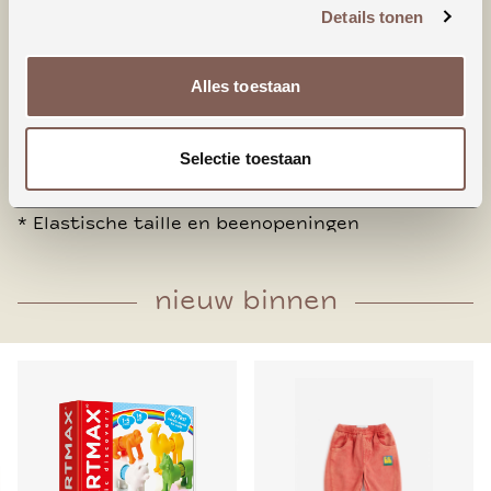
Een klassiek design voor kleine gardarobes.
Details tonen
Extra meisjesachtig dankzij de ruffles aan de
voor en achterkant.
Alles toestaan
* Verstelbare bandjes met ruffles, houten
knoopsluiting aan de achterkant
Selectie toestaan
* Bandjes kunnen recht of gekruist gedragen
worden
* Elastische taille en beenopeningen
nieuw binnen