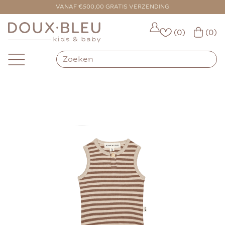
VOOR 16:00 BESTELD = VANDAAG VERZONDEN
VANAF €500,00 GRATIS VERZENDING
(0)
(0)