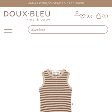
VOOR 16:00 BESTELD = VANDAAG VERZONDEN
VANAF €500,00 GRATIS VERZENDING
(0)
(0)