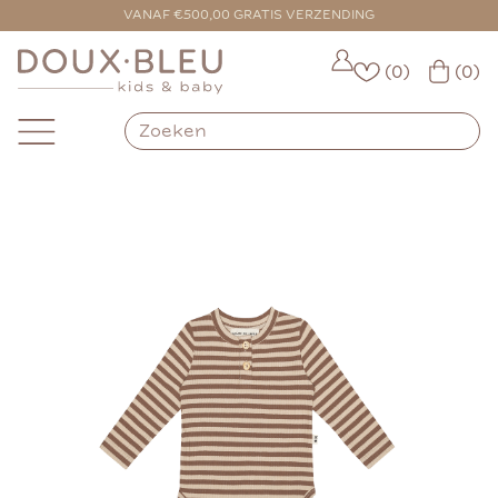
VOOR 16:00 BESTELD = VANDAAG VERZONDEN
VANAF €500,00 GRATIS VERZENDING
(0)
(0)