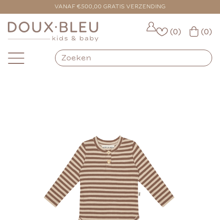
VOOR 16:00 BESTELD = VANDAAG VERZONDEN
VANAF €500,00 GRATIS VERZENDING
(0)
(0)