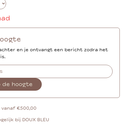
aad
hoogte
achter en je ontvangt een bericht zodra het
is.
p de hoogte
g vanaf €500,00
gelijk bij DOUX BLEU