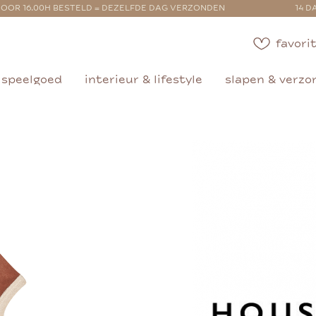
OOR 16.00H BESTELD = DEZELFDE DAG VERZONDEN
14 D
favorit
speelgoed
interieur & lifestyle
slapen & verzo