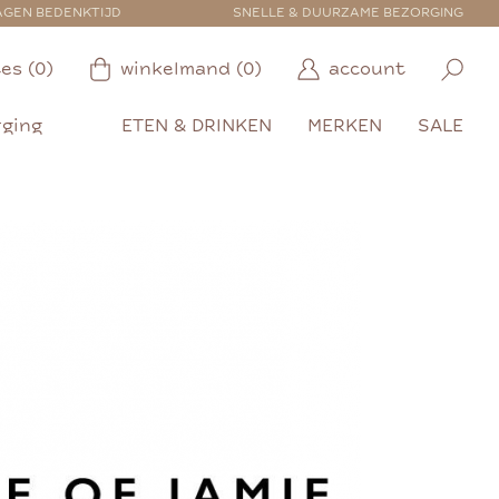
AGEN BEDENKTIJD
SNELLE & DUURZAME BEZORGING
es (0)
winkelmand (0)
account
rging
ETEN & DRINKEN
MERKEN
SALE