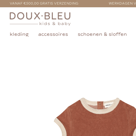
VANAF €500,00 GRATIS VERZENDING
WERKDAGEN V
kleding
accessoires
schoenen & sloffen