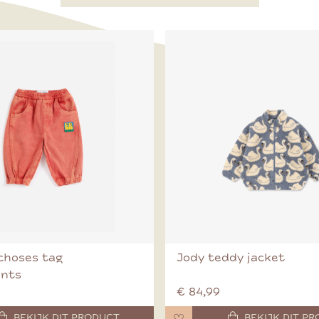
choses tag
Jody teddy jacket
ants
€ 84,99
BEKIJK DIT PRODUCT
BEKIJK DIT P