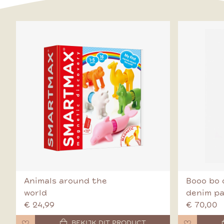
Animals around the
Booo bo 
world
denim p
€ 24,99
€ 70,00
BEKIJK DIT PRODUCT