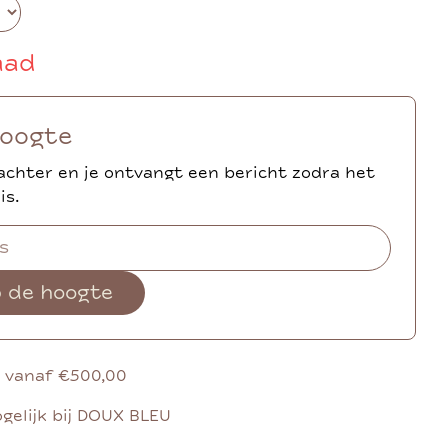
aad
hoogte
achter en je ontvangt een bericht zodra het
is.
p de hoogte
g vanaf €500,00
gelijk bij DOUX BLEU