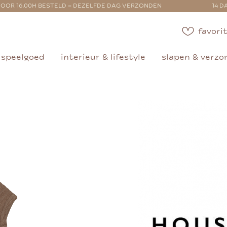
OOR 16.00H BESTELD = DEZELFDE DAG VERZONDEN
14 D
favorit
speelgoed
interieur & lifestyle
slapen & verzo