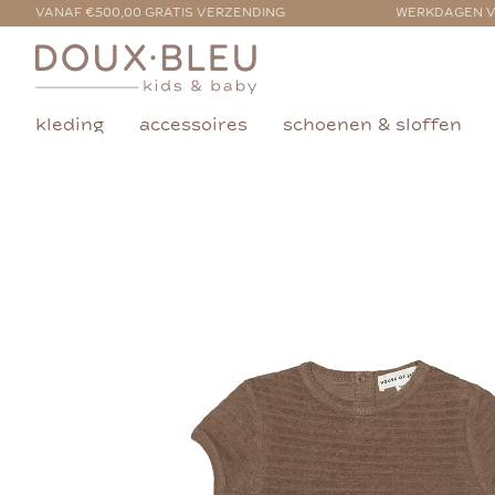
VANAF €500,00 GRATIS VERZENDING
WERKDAGEN V
kleding
accessoires
schoenen & sloffen