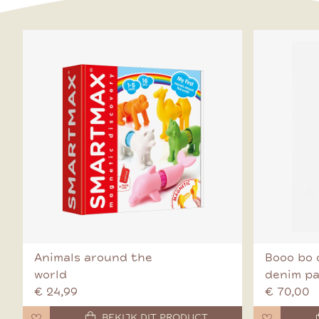
Animals around the
Booo bo 
world
denim p
€ 24,99
€ 70,00
BEKIJK DIT PRODUCT