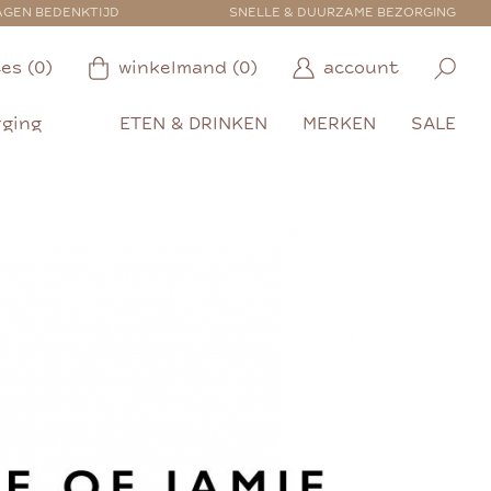
AGEN BEDENKTIJD
SNELLE & DUURZAME BEZORGING
es (0)
winkelmand (0)
account
rging
ETEN & DRINKEN
MERKEN
SALE