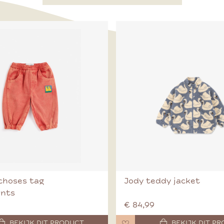
choses tag
Jody teddy jacket
ants
€ 84,99
BEKIJK DIT PRODUCT
BEKIJK DIT P