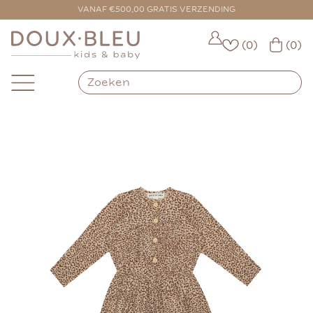
VOOR 16:00 BESTELD = VANDAAG VERZONDEN
VANAF €500,00 GRATIS VERZENDING
(0)
(0)