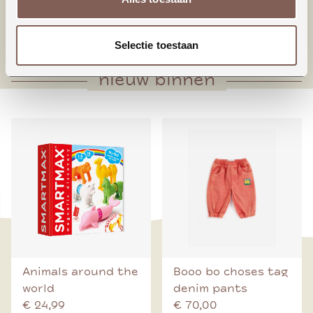
* Houten knoop middenvoorsluiting
* Voorpand met plooien onderaan
Selectie toestaan
nieuw binnen
Animals around the
Booo bo choses tag
world
denim pants
€ 24,99
€ 70,00