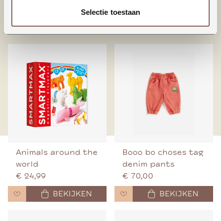
Selectie toestaan
nieuw binnen
Animals around the
Booo bo choses tag
world
denim pants
€ 24,99
€ 70,00
BEKIJKEN
BEKIJKEN