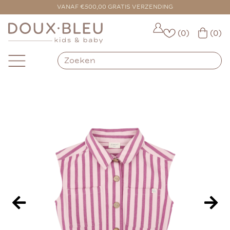
VOOR 16:00 BESTELD = VANDAAG VERZONDEN
VANAF €500,00 GRATIS VERZENDING
(0)
(0)