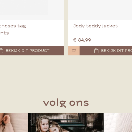
choses tag
Jody teddy jacket
ants
€ 84,99
BEKIJK DIT PRODUCT
BEKIJK DIT P
volg ons