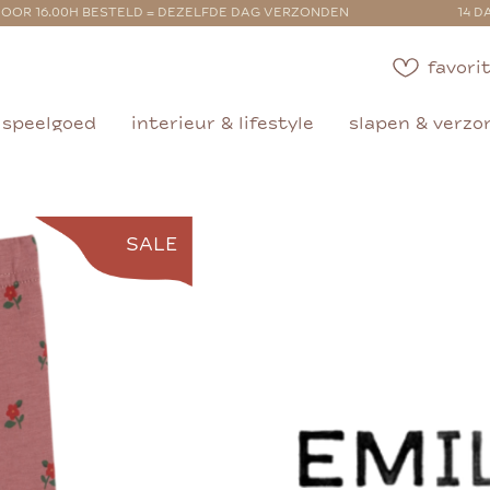
OOR 16.00H BESTELD = DEZELFDE DAG VERZONDEN
14 D
favorit
speelgoed
interieur & lifestyle
slapen & verzo
SALE