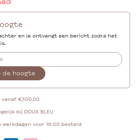
aad
hoogte
achter en je ontvangt een bericht zodra het
is.
p de hoogte
g vanaf €500,00
gelijk bij DOUX BLEU
p werkdagen voor 16:00 besteld