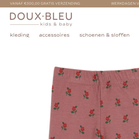
VANAF €500,00 GRATIS VERZENDING
WERKDAGEN V
kleding
accessoires
schoenen & sloffen