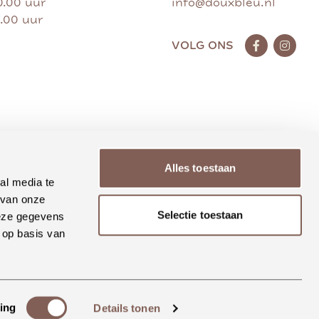
0.00 uur
info@douxbleu.nl
7.00 uur
VOLG ONS
Alles toestaan
al media te
 van onze
Selectie toestaan
deze gegevens
 op basis van
ing
Details tonen
Realisatie Rosegaar.nl