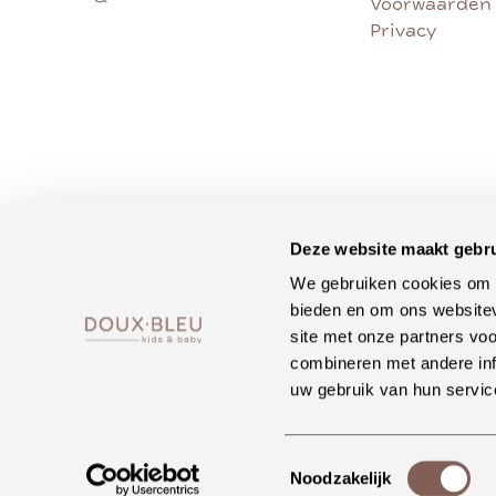
Voorwaarden
Privacy
Deze website maakt gebru
We gebruiken cookies om c
bieden en om ons websitev
site met onze partners vo
combineren met andere inf
uw gebruik van hun servic
Toestemmingsselectie
Noodzakelijk
•
•
Copyright ©
2026
DOUX
BLEU conceptstore