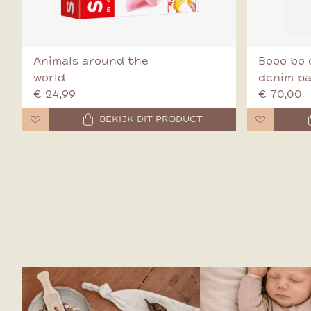
Animals around the
Booo bo 
world
denim p
€ 24,99
€ 70,00
BEKIJK DIT PRODUCT