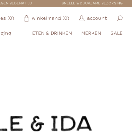
AGEN BEDENKTIJD
SNELLE & DUURZAME BEZORGING
es (0)
winkelmand (0)
account
rging
ETEN & DRINKEN
MERKEN
SALE