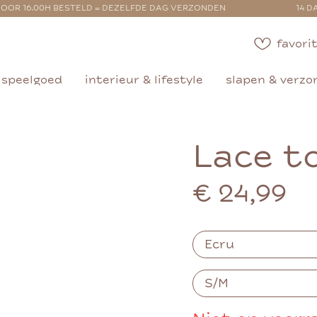
OOR 16.00H BESTELD = DEZELFDE DAG VERZONDEN
14 D
favorit
speelgoed
interieur & lifestyle
slapen & verzo
Lace t
€ 24,99