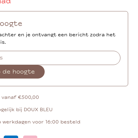
aad
hoogte
achter en je ontvangt een bericht zodra het
is.
p de hoogte
g vanaf €500,00
gelijk bij DOUX BLEU
p werkdagen voor 16:00 besteld