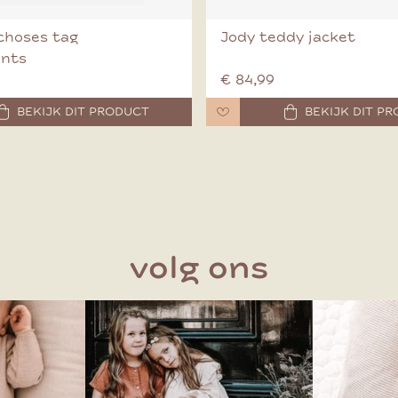
choses tag
Jody teddy jacket
ants
€ 84,99
BEKIJK DIT PRODUCT
BEKIJK DIT P
volg ons