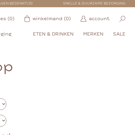
AGEN BEDENKTIJD
SNELLE & DUURZAME BEZORGING
es (0)
winkelmand (0)
account
rging
ETEN & DRINKEN
MERKEN
SALE
op