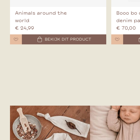
Animals around the
Booo bo 
world
denim p
€ 24,99
€ 70,00
BEKIJK DIT PRODUCT