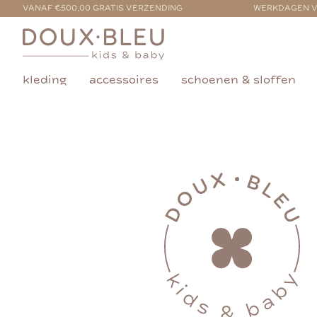
VANAF €500,00 GRATIS VERZENDING
WERKDAGEN V
kleding
accessoires
schoenen & sloffen