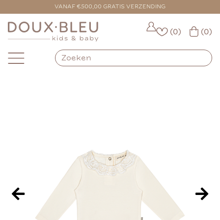
VOOR 16:00 BESTELD = VANDAAG VERZONDEN
VANAF €500,00 GRATIS VERZENDING
(0)
(0)