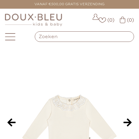
VOOR 16:00 BESTELD = VANDAAG VERZONDEN
VANAF €500,00 GRATIS VERZENDING
(0)
(0)