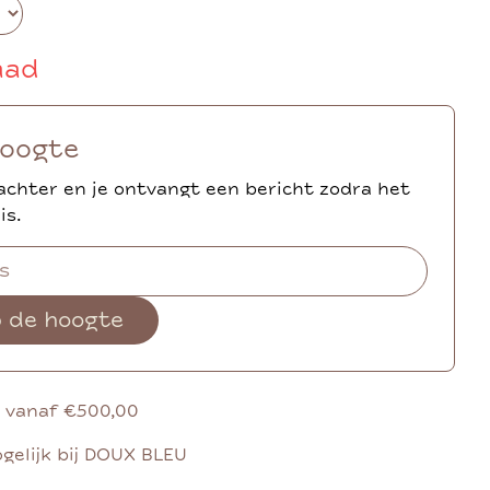
aad
hoogte
achter en je ontvangt een bericht zodra het
is.
p de hoogte
g vanaf €500,00
gelijk bij DOUX BLEU