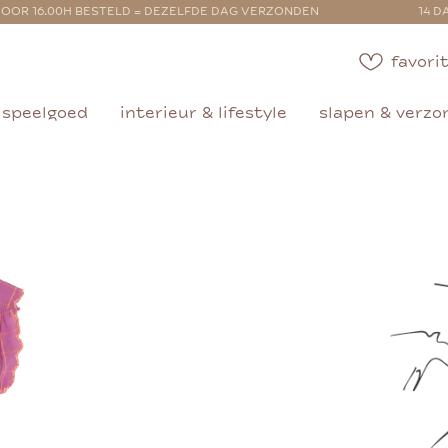
OOR 16.00H BESTELD = DEZELFDE DAG VERZONDEN
14 D
favorit
speelgoed
interieur & lifestyle
slapen & verzo