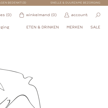
AGEN BEDENKTIJD
SNELLE & DUURZAME BEZORGING
es (0)
winkelmand (0)
account
rging
ETEN & DRINKEN
MERKEN
SALE