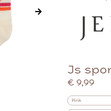
Js spo
€ 9,99