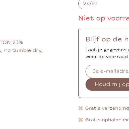
Niet op voorr
Blijf op de 
TTON 23%
Laat je gegevens 
 no tumble dry,
weer op voorraad 
Houd mij o
Gratis verzendin
Gratis ophalen mo