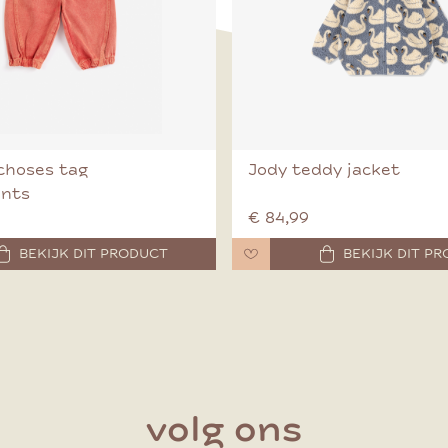
choses tag
Jody teddy jacket
ants
€ 84,99
BEKIJK DIT PRODUCT
BEKIJK DIT P
volg ons