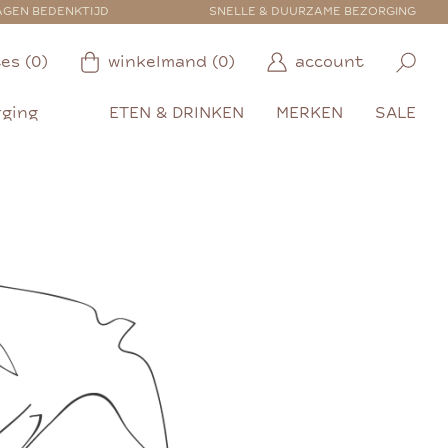
AGEN BEDENKTIJD
SNELLE & DUURZAME BEZORGING
es (0)
winkelmand (0)
account
rging
ETEN & DRINKEN
MERKEN
SALE