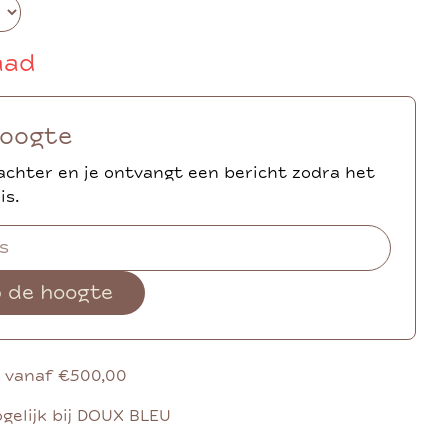
aad
hoogte
achter en je ontvangt een bericht zodra het
is.
p de hoogte
g vanaf €500,00
gelijk bij DOUX BLEU