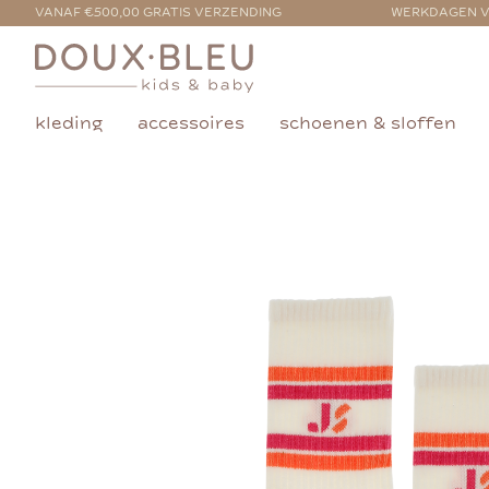
VANAF €500,00 GRATIS VERZENDING
WERKDAGEN V
kleding
accessoires
schoenen & sloffen