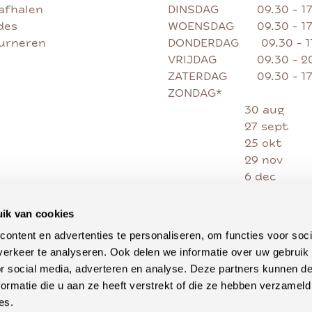
afhalen
DINSDAG
09.30 - 1
des
WOENSDAG
09.30 - 1
ourneren
DONDERDAG
09.30 - 
VRIJDAG
09.30 - 2
ZATERDAG
09.30 - 1
ZONDAG*
30 aug
27 sept
25 okt
29 nov
6 dec
13 dec
20 dec
ik van cookies
27 dec
ontent en advertenties te personaliseren, om functies voor soci
erkeer te analyseren. Ook delen we informatie over uw gebruik
or social media, adverteren en analyse. Deze partners kunnen 
ormatie die u aan ze heeft verstrekt of die ze hebben verzameld
es.