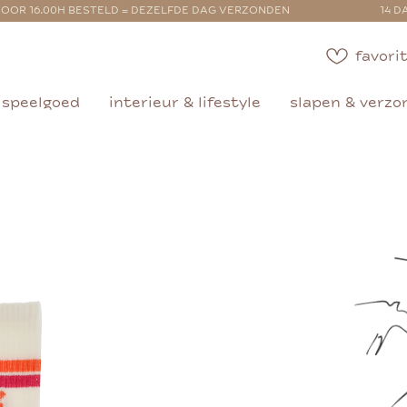
OOR 16.00H BESTELD = DEZELFDE DAG VERZONDEN
14 D
favorit
speelgoed
interieur & lifestyle
slapen & verzo