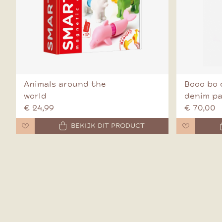
Animals around the
Booo bo 
world
denim p
€ 24,99
€ 70,00
BEKIJK DIT PRODUCT