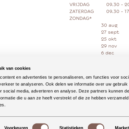
VRIJDAG
09.30 - 2
ZATERDAG
09.30 - 1
ZONDAG*
30 aug
27 sept
25 okt
29 nov
6 dec
13 dec
20 dec
ik van cookies
27 dec
ontent en advertenties te personaliseren, om functies voor soci
erkeer te analyseren. Ook delen we informatie over uw gebruik
or social media, adverteren en analyse. Deze partners kunnen 
ormatie die u aan ze heeft verstrekt of die ze hebben verzameld
es.
Voorkeuren
Statistieken
Market