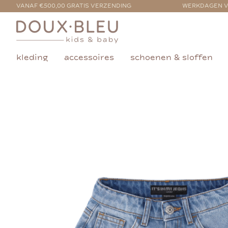
VANAF €500,00 GRATIS VERZENDING
WERKDAGEN V
kleding
accessoires
schoenen & sloffen