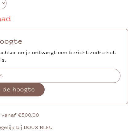
aad
hoogte
achter en je ontvangt een bericht zodra het
is.
p de hoogte
g vanaf €500,00
gelijk bij DOUX BLEU