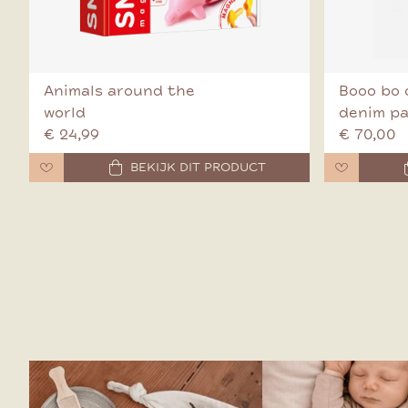
Animals around the
Booo bo 
world
denim p
€ 24,99
€ 70,00
BEKIJK DIT PRODUCT