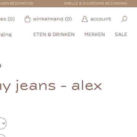
AGEN BEDENKTIJD
SNELLE & DUURZAME BEZORGING
es (0)
winkelmand (0)
account
rging
ETEN & DRINKEN
MERKEN
SALE
my jeans - alex