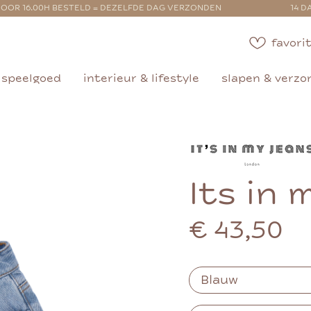
OOR 16.00H BESTELD = DEZELFDE DAG VERZONDEN
14 D
favorit
speelgoed
interieur & lifestyle
slapen & verzo
Its in 
€ 43,50