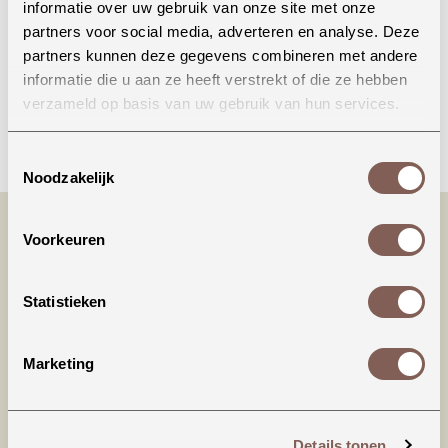
informatie over uw gebruik van onze site met onze
Onze winkel in Uden
partners voor social media, adverteren en analyse. Deze
Bekijk openingstijden
partners kunnen deze gegevens combineren met andere
informatie die u aan ze heeft verstrekt of die ze hebben
verzameld op basis van uw gebruik van hun services.
Bellen
Toestemmingsselectie
Noodzakelijk
Voorkeuren
Statistieken
Marketing
Productinformatie
Details tonen