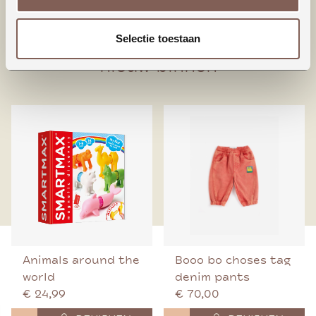
95% Biologisch katoen
5% Elastaan
Selectie toestaan
nieuw binnen
Animals around the
Booo bo choses tag
world
denim pants
€ 24,99
€ 70,00