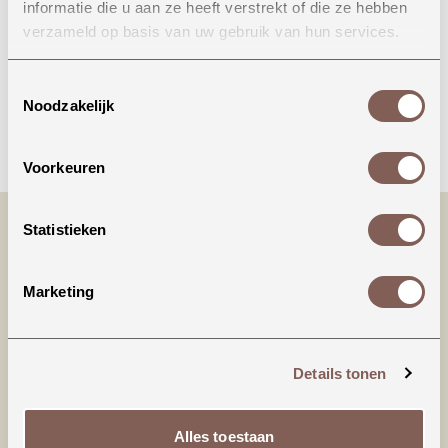
informatie die u aan ze heeft verstrekt of die ze hebben
Onze winkel in Uden
verzameld op basis van uw gebruik van hun services.
Bekijk openingstijden
Toestemmingsselectie
Noodzakelijk
Bellen
Voorkeuren
Statistieken
Marketing
Details tonen
Productinformatie
Alles toestaan