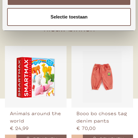
95% Biologisch katoen
5% Elastaan
Selectie toestaan
nieuw binnen
Animals around the
Booo bo choses tag
world
denim pants
€ 24,99
€ 70,00