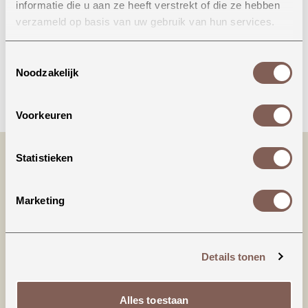
informatie die u aan ze heeft verstrekt of die ze hebben
Onze winkel in Uden
verzameld op basis van uw gebruik van hun services.
Bekijk openingstijden
Toestemmingsselectie
Noodzakelijk
Bellen
Voorkeuren
Statistieken
Marketing
Details tonen
Productinformatie
Alles toestaan