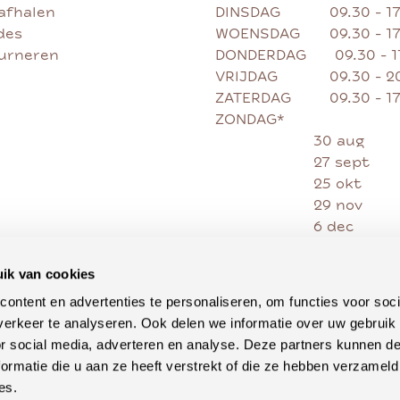
afhalen
DINSDAG
09.30 - 1
des
WOENSDAG
09.30 - 1
ourneren
DONDERDAG
09.30 - 
VRIJDAG
09.30 - 2
ZATERDAG
09.30 - 1
ZONDAG*
30 aug
27 sept
25 okt
29 nov
6 dec
13 dec
20 dec
ik van cookies
27 dec
ontent en advertenties te personaliseren, om functies voor soci
erkeer te analyseren. Ook delen we informatie over uw gebruik
or social media, adverteren en analyse. Deze partners kunnen 
ormatie die u aan ze heeft verstrekt of die ze hebben verzameld
es.