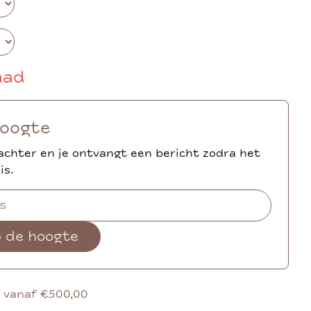
aad
hoogte
achter en je ontvangt een bericht zodra het
is.
p de hoogte
g vanaf €500,00