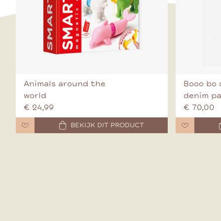
Animals around the
Booo bo 
world
denim p
€ 24,99
€ 70,00
BEKIJK DIT PRODUCT