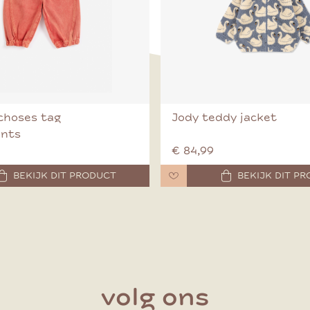
choses tag
Jody teddy jacket
ants
€ 84,99
BEKIJK DIT PRODUCT
BEKIJK DIT P
volg ons