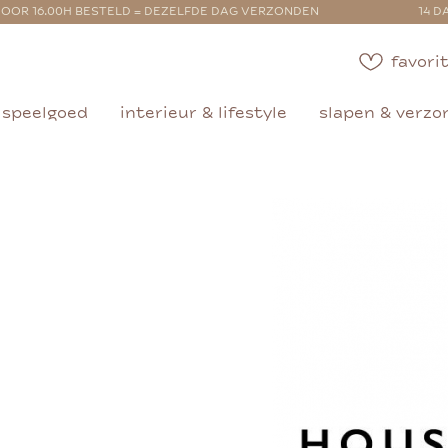
OOR 16.00H BESTELD = DEZELFDE DAG VERZONDEN
14 D
favorit
speelgoed
interieur & lifestyle
slapen & verzo