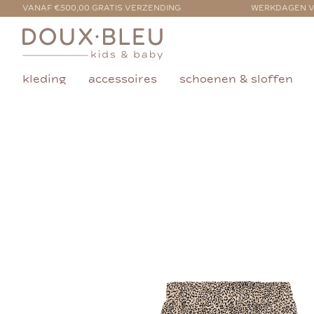
VANAF €500,00 GRATIS VERZENDING
WERKDAGEN V
kleding
accessoires
schoenen & sloffen