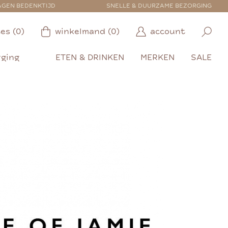
AGEN BEDENKTIJD
SNELLE & DUURZAME BEZORGING
es (0)
winkelmand (0)
account
rging
ETEN & DRINKEN
MERKEN
SALE