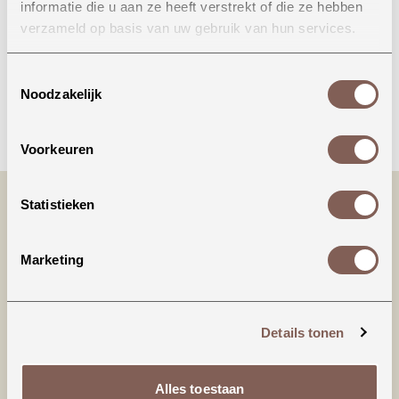
informatie die u aan ze heeft verstrekt of die ze hebben
Onze winkel in Uden
verzameld op basis van uw gebruik van hun services.
Bekijk openingstijden
Toestemmingsselectie
Noodzakelijk
Bellen
Voorkeuren
Statistieken
Marketing
Details tonen
Productinformatie
Alles toestaan