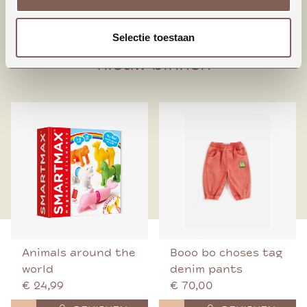
95% Biologisch katoen
5% Elastaan
Selectie toestaan
nieuw binnen
Animals around the
Booo bo choses tag
world
denim pants
€ 24,99
€ 70,00