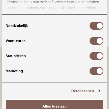
informatie die u aan ze heeft verstrekt of die ze hebben
Onze winkel in Uden
verzameld op basis van uw gebruik van hun services.
Bekijk openingstijden
Toestemmingsselectie
Noodzakelijk
Bellen
Voorkeuren
Statistieken
Marketing
Details tonen
Productinformatie
Alles toestaan