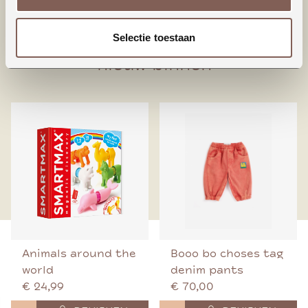
95% Biologisch katoen
5% Elastaan
Selectie toestaan
nieuw binnen
Animals around the
Booo bo choses tag
world
denim pants
€ 24,99
€ 70,00