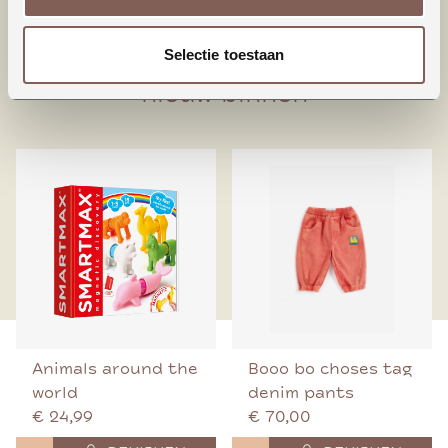
95% Biologisch katoen
5% Elastaan
Selectie toestaan
nieuw binnen
Animals around the
Booo bo choses tag
world
denim pants
€ 24,99
€ 70,00