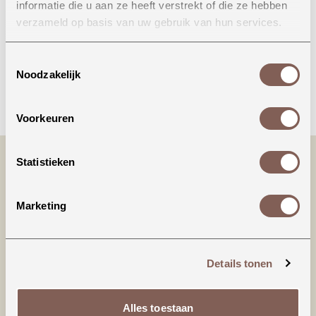
informatie die u aan ze heeft verstrekt of die ze hebben
Onze winkel in Uden
verzameld op basis van uw gebruik van hun services.
Bekijk openingstijden
Toestemmingsselectie
Noodzakelijk
Bellen
Voorkeuren
Statistieken
Marketing
Details tonen
Productinformatie
Alles toestaan