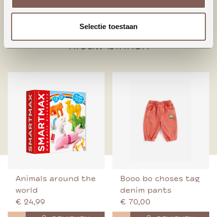
95% Biologisch katoen
5% Elastaan
Selectie toestaan
nieuw binnen
Animals around the
Booo bo choses tag
world
denim pants
€ 24,99
€ 70,00