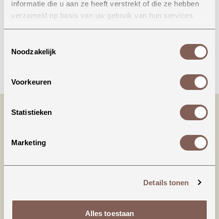
informatie die u aan ze heeft verstrekt of die ze hebben
Onze winkel in Uden
verzameld op basis van uw gebruik van hun services.
Bekijk openingstijden
Toestemmingsselectie
Noodzakelijk
Bellen
Voorkeuren
Statistieken
Marketing
Details tonen
Productinformatie
Alles toestaan