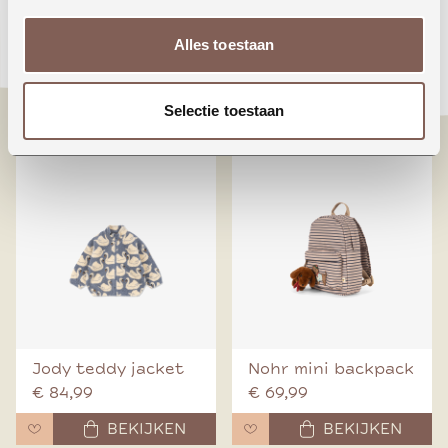
Animals around the
Booo bo choses tag
Alles toestaan
world
denim pants
€ 24,99
€ 70,00
Selectie toestaan
BEKIJKEN
BEKIJKEN
Jody teddy jacket
Nohr mini backpack
€ 84,99
€ 69,99
BEKIJKEN
BEKIJKEN