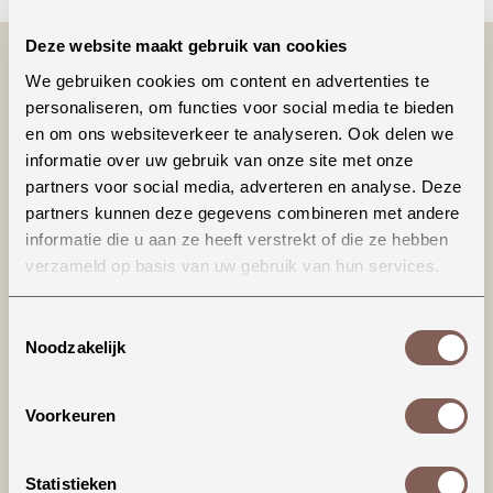
Deze website maakt gebruik van cookies
We gebruiken cookies om content en advertenties te
personaliseren, om functies voor social media te bieden
en om ons websiteverkeer te analyseren. Ook delen we
informatie over uw gebruik van onze site met onze
partners voor social media, adverteren en analyse. Deze
partners kunnen deze gegevens combineren met andere
informatie die u aan ze heeft verstrekt of die ze hebben
Productinformatie
verzameld op basis van uw gebruik van hun services.
Dit T-shirt valt iets ruimer (richting loose fit),
Toestemmingsselectie
dat is ook de bedoeling van het model. De hals
Noodzakelijk
sluit wat hoger en het shirt wordt geleverd met
omgerolde mouwtjes, maar deze kunnen ook
weer 'terug' gerold worden (zitten dus niet vast
Voorkeuren
gestikt).
Statistieken
Materiaal: 100% katoen