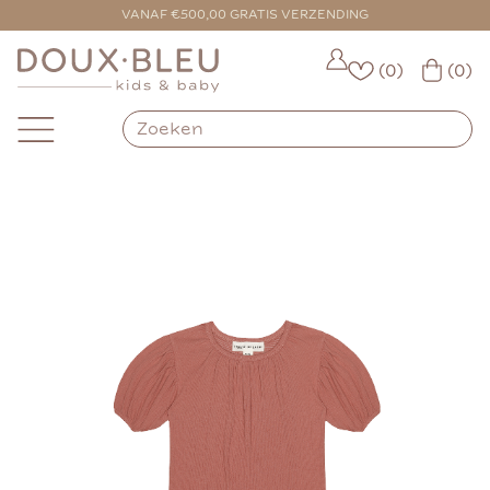
VOOR 16:00 BESTELD = VANDAAG VERZONDEN
VANAF €500,00 GRATIS VERZENDING
(0)
(0)