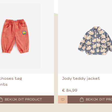
choses tag
Jody teddy jacket
ants
€ 84,99
BEKIJK DIT PRODUCT
BEKIJK DIT P