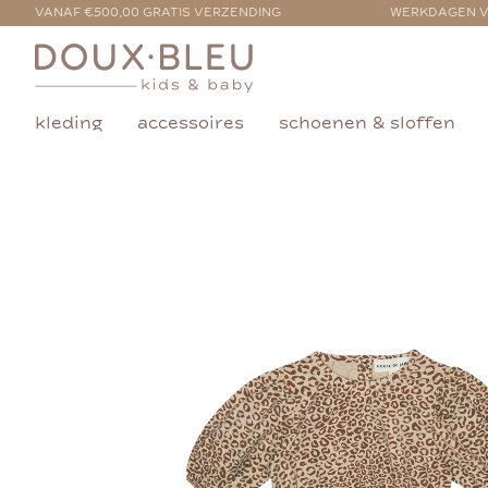
VANAF €500,00 GRATIS VERZENDING
WERKDAGEN V
kleding
accessoires
schoenen & sloffen