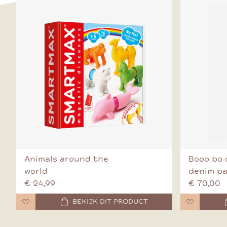
Animals around the
Booo bo 
world
denim p
€ 24,99
€ 70,00
BEKIJK DIT PRODUCT