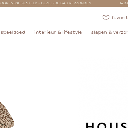
OOR 16.00H BESTELD = DEZELFDE DAG VERZONDEN
14 D
favorit
speelgoed
interieur & lifestyle
slapen & verzo