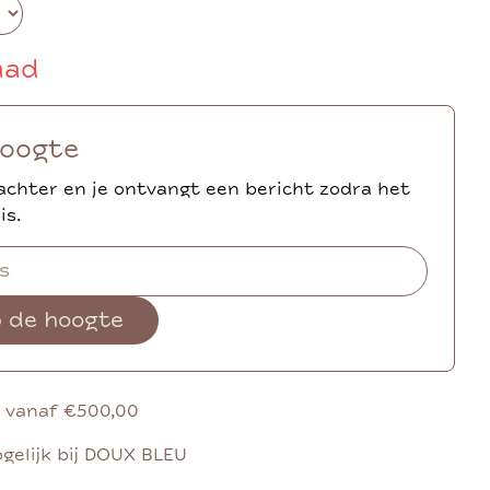
aad
hoogte
achter en je ontvangt een bericht zodra het
is.
p de hoogte
g vanaf €500,00
gelijk bij DOUX BLEU