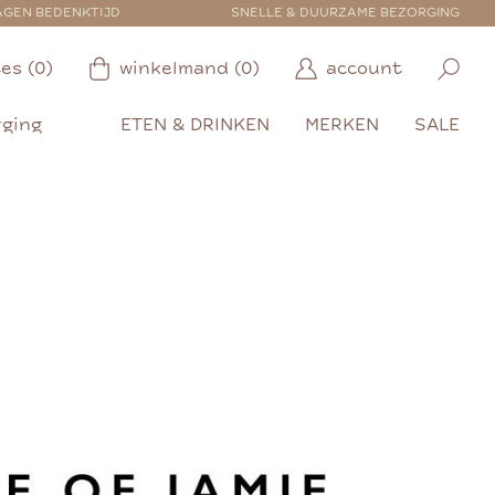
AGEN BEDENKTIJD
SNELLE & DUURZAME BEZORGING
es (0)
winkelmand (0)
account
rging
ETEN & DRINKEN
MERKEN
SALE