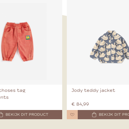
choses tag
Jody teddy jacket
ants
€ 84,99
BEKIJK DIT PRODUCT
BEKIJK DIT P