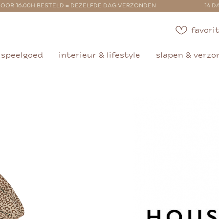
OOR 16.00H BESTELD = DEZELFDE DAG VERZONDEN
14 D
favorit
speelgoed
interieur & lifestyle
slapen & verzo