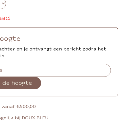
aad
hoogte
achter en je ontvangt een bericht zodra het
is.
p de hoogte
g vanaf €500,00
gelijk bij DOUX BLEU