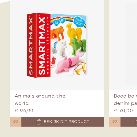
Animals around the
Booo bo 
world
denim p
€ 24,99
€ 70,00
BEKIJK DIT PRODUCT