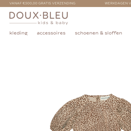
VANAF €500,00 GRATIS VERZENDING
WERKDAGEN V
kleding
accessoires
schoenen & sloffen