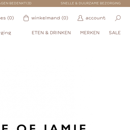
AGEN BEDENKTIJD
SNELLE & DUURZAME BEZORGING
es (0)
winkelmand (0)
account
rging
ETEN & DRINKEN
MERKEN
SALE