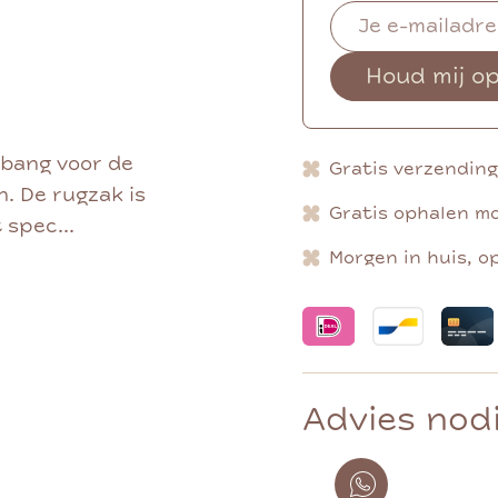
Houd mij o
 bang voor de
Gratis verzendin
n. De rugzak is
Gratis ophalen mo
 spec...
Morgen in huis, o
Advies nod