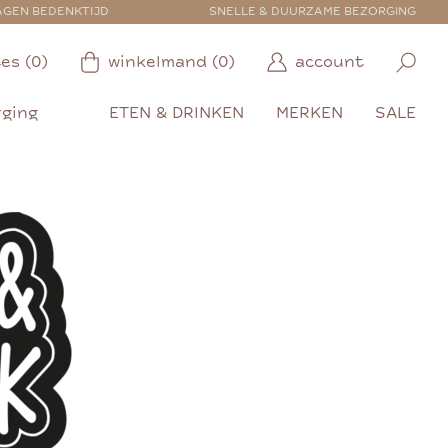
AGEN BEDENKTIJD
SNELLE & DUURZAME BEZORGING
es (0)
winkelmand (0)
account
rging
ETEN & DRINKEN
MERKEN
SALE