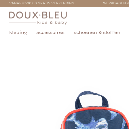
VANAF €500,00 GRATIS VERZENDING
WERKDAGEN V
kleding
accessoires
schoenen & sloffen