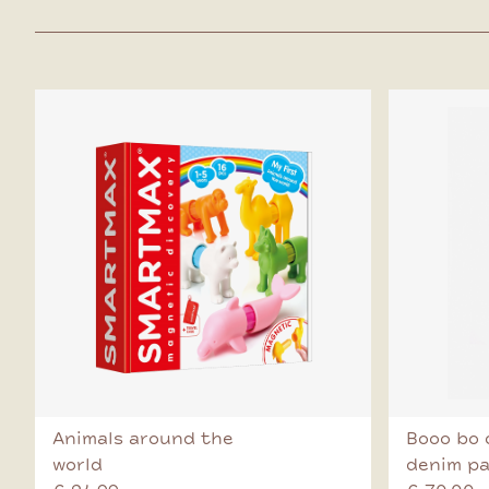
Animals around the
Booo bo 
world
denim p