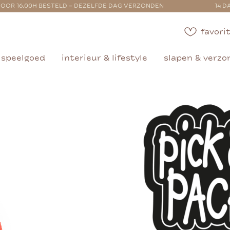
OOR 16.00H BESTELD = DEZELFDE DAG VERZONDEN
14 D
favorit
speelgoed
interieur & lifestyle
slapen & verzo