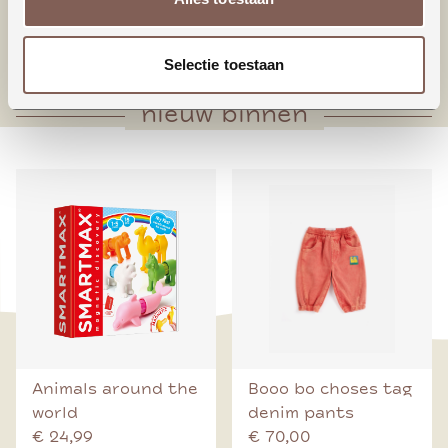
* Zakje voorop
* Taps toelopende pijpen
Selectie toestaan
nieuw binnen
Animals around the
Booo bo choses tag
world
denim pants
€ 24,99
€ 70,00