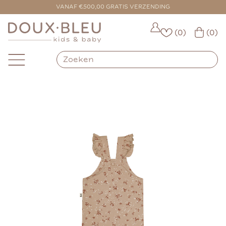
VANAF €500,00 GRATIS VERZENDING
(0)
(0)